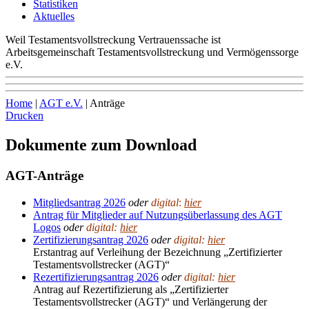
Statistiken
Aktuelles
Weil Testamentsvollstreckung Vertrauenssache ist
Arbeitsgemeinschaft Testamentsvollstreckung und Vermögenssorge
e.V.
Home
|
AGT e.V.
|
Anträge
Drucken
Dokumente zum Download
AGT-Anträge
Mitgliedsantrag 2026
oder
digital
:
hier
Antrag für Mitglieder auf Nutzungsüberlassung des AGT
Logos
oder
digital:
hier
Zertifizierungsantrag 2026
oder
digital:
hier
Erstantrag auf Verleihung der Bezeichnung „Zertifizierter
Testamentsvollstrecker (AGT)“
Rezertifizierungsantrag 2026
oder
digital:
hier
Antrag auf Rezertifizierung als „Zertifizierter
Testamentsvollstrecker (AGT)“ und Verlängerung der