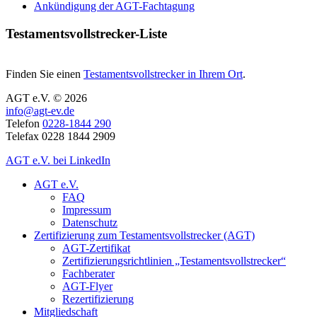
Ankündigung der AGT-Fachtagung
Testamentsvollstrecker-Liste
Finden Sie einen
Testamentsvollstrecker in Ihrem Ort
.
AGT e.V. © 2026
info@agt-ev.de
Telefon
0228-1844 290
Telefax 0228 1844 2909
AGT e.V. bei LinkedIn
AGT e.V.
FAQ
Impressum
Datenschutz
Zertifizierung zum Testamentsvollstrecker (AGT)
AGT-Zertifikat
Zertifizierungsrichtlinien „Testamentsvollstrecker“
Fachberater
AGT-Flyer
Rezertifizierung
Mitgliedschaft