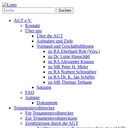
Suchen
AGT e.V.
Kontakt
Über uns
Über die AGT
Aufgaben und Ziele
Vorstand und Geschäftsführung
zu RA Eberhard Rott (Vors.)
zu Dr. Luise Hauschild
zu RA Alexander Knauss
zu StB Peter H. Meier
zu RA Norbert Schönleber
zu RA Dr. K. Jan Schiffer
zu StB Thomas Terhaag
Satzung
FAQ
Anträge
Dokumente
Testamentsvollstrecker
Für Testamentsvollstrecker
Zur Testamentsvollstreckung
Zertifizierung durch die AGT