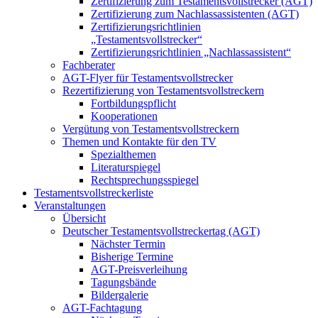
Zertifizierung zum Testamentsvollstrecker (AGT)
Zertifizierung zum Nachlassassistenten (AGT)
Zertifizierungsrichtlinien
„Testamentsvollstrecker“
Zertifizierungsrichtlinien „Nachlassassistent“
Fachberater
AGT-Flyer für Testamentsvollstrecker
Rezertifizierung von Testamentsvollstreckern
Fortbildungspflicht
Kooperationen
Vergütung von Testamentsvollstreckern
Themen und Kontakte für den TV
Spezialthemen
Literaturspiegel
Rechtsprechungsspiegel
Testamentsvollstreckerliste
Veranstaltungen
Übersicht
Deutscher Testamentsvollstreckertag (AGT)
Nächster Termin
Bisherige Termine
AGT-Preisverleihung
Tagungsbände
Bildergalerie
AGT-Fachtagung