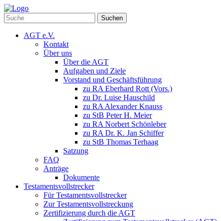
Suchen
AGT e.V.
Kontakt
Über uns
Über die AGT
Aufgaben und Ziele
Vorstand und Geschäftsführung
zu RA Eberhard Rott (Vors.)
zu Dr. Luise Hauschild
zu RA Alexander Knauss
zu StB Peter H. Meier
zu RA Norbert Schönleber
zu RA Dr. K. Jan Schiffer
zu StB Thomas Terhaag
Satzung
FAQ
Anträge
Dokumente
Testamentsvollstrecker
Für Testamentsvollstrecker
Zur Testamentsvollstreckung
Zertifizierung durch die AGT