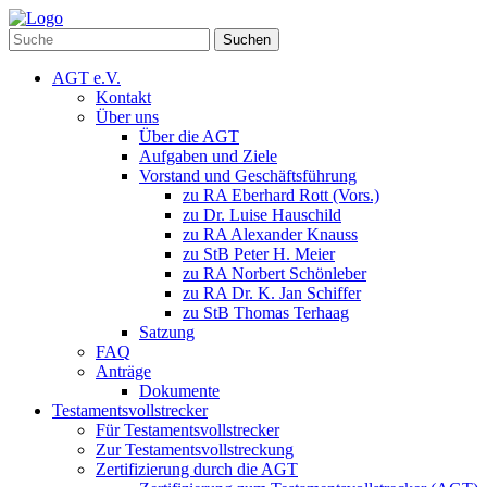
Suchen
AGT e.V.
Kontakt
Über uns
Über die AGT
Aufgaben und Ziele
Vorstand und Geschäftsführung
zu RA Eberhard Rott (Vors.)
zu Dr. Luise Hauschild
zu RA Alexander Knauss
zu StB Peter H. Meier
zu RA Norbert Schönleber
zu RA Dr. K. Jan Schiffer
zu StB Thomas Terhaag
Satzung
FAQ
Anträge
Dokumente
Testamentsvollstrecker
Für Testamentsvollstrecker
Zur Testamentsvollstreckung
Zertifizierung durch die AGT