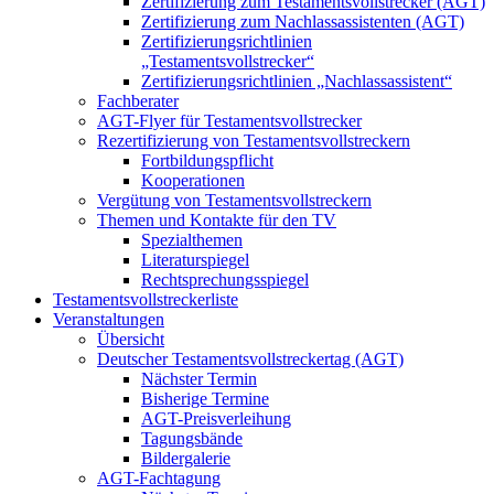
Zertifizierung zum Testamentsvollstrecker (AGT)
Zertifizierung zum Nachlassassistenten (AGT)
Zertifizierungsrichtlinien
„Testamentsvollstrecker“
Zertifizierungsrichtlinien „Nachlassassistent“
Fachberater
AGT-Flyer für Testamentsvollstrecker
Rezertifizierung von Testamentsvollstreckern
Fortbildungspflicht
Kooperationen
Vergütung von Testamentsvollstreckern
Themen und Kontakte für den TV
Spezialthemen
Literaturspiegel
Rechtsprechungsspiegel
Testamentsvollstreckerliste
Veranstaltungen
Übersicht
Deutscher Testamentsvollstreckertag (AGT)
Nächster Termin
Bisherige Termine
AGT-Preisverleihung
Tagungsbände
Bildergalerie
AGT-Fachtagung