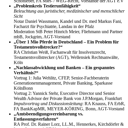
Schönleber, FA Miet- / WEG-Recht, Vorstände der AGT e.V
„Problemkreis Testierunfähigkeit“
Beleuchtung aus juristischer, medizinischer und menschlicher
Sicht
Notar Daniel Wassmann, Kandel und Dr. med Markus Fani,
Facharzt für Psychiatrie, Landau in der Pfalz
Moderation StB Peter Hinrich Meier, Fliehmann und Partner
mbB, Jockgrim, AGT-Vorstand
„Über 1 Mio Pferde in Deutschland – Ein Problem für
Testamentsvollstrecker?“
RA Christian Weiß, Fachanwalt für Insolvenzrecht,
Testamentsvollstrecker (AGT), Wellensiek Rechtsanwälte,
Köln
„Nachlassabwicklung und Banken – Ein gespanntes
Verhältnis?“
Vortrag 1: Julia Wehlitz, CFEP, Senior-Fachberaterin
Generationenmanagement, Private Banking, Sparkasse
KölnBonn
Vortrag 2: Yannick Stehr, Executive Director und Senior
Wealth Advisor der Private Bank von J.P.Morgan, Frankfurt
Impulsvortrag und Diskussionsleitung
: RA Knauss, FA ErbR,
FA BankKapMR, MEYER-KÖRING, Bonn, AGT-Vorstand
„Amtsbeendigungsvereinbarung vs.
Entlassungsverfahren“
RA Prof. Dr. Rainer Lorz, LL.M., Hennerkes, Kirchdörfer &