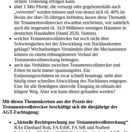
sichere Testierung erfolgen kann.
über 1 Mio Pferde, die versorgt oder gegebenenfalls auch
„verwertet“ werden müssen und von denen sich rd. 40% im
Besitz der über-50-Jährigen befinden, lassen diese Thematik
für Testamentsvollstrecker erwartbar erscheinen, wie natürlich
auch die insgesamt rd. 34,9 Millionen sonstigen Haustiere in
deutschen Haushalten (Stand 2020, Statista).
welcher Testamentsvollstrecker hat noch nicht über
Schwierigkeiten bei der Abwicklung von Nachlasskonten
geklagt? Wechselseitiges Verständnis über die Mechanismen
können zu einem reibungsloseren Verlauf der
Testamentsvollstreckung beitragen.
auch das Verhältnis zwischen Testamentsvollstrecker und
Erben ist nicht immer spannungsfrei. Ein
Entlassungsverfahren ist zwar schnell beantragt, steht aber
häufig einer schnellen Abwicklung des Nachlasses entgegen.
Eine für alle Beteiligten sinnvolle Einigung ist oftmals der
klügere Weg. Aber wie kann dieser gefunden werden?
Mit diesen Themenkreisen aus der Praxis der
Testamentsvollstrecker beschäftigt sich die diesjährige der
AGT-Fachtagung:
„Aktuelle Rechtsprechung zur Testamentsvollstreckung“
RAe Eberhard Rott, FA ErbR, FA StR und Norbert