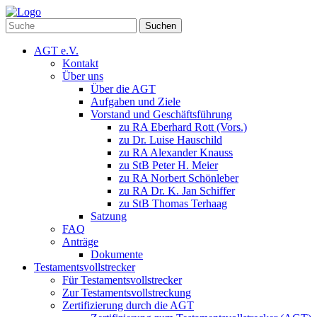
Suchen
AGT e.V.
Kontakt
Über uns
Über die AGT
Aufgaben und Ziele
Vorstand und Geschäftsführung
zu RA Eberhard Rott (Vors.)
zu Dr. Luise Hauschild
zu RA Alexander Knauss
zu StB Peter H. Meier
zu RA Norbert Schönleber
zu RA Dr. K. Jan Schiffer
zu StB Thomas Terhaag
Satzung
FAQ
Anträge
Dokumente
Testamentsvollstrecker
Für Testamentsvollstrecker
Zur Testamentsvollstreckung
Zertifizierung durch die AGT