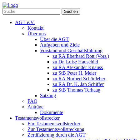
Suchen
AGT e.V.
Kontakt
Über uns
Über die AGT
Aufgaben und Ziele
Vorstand und Geschäftsführung
zu RA Eberhard Rott (Vors.)
zu Dr. Luise Hauschild
zu RA Alexander Knauss
zu StB Peter H. Meier
zu RA Norbert Schönleber
zu RA Dr. K. Jan Schiffer
zu StB Thomas Terhaag
Satzung
FAQ
Anträge
Dokumente
Testamentsvollstrecker
Für Testamentsvollstrecker
Zur Testamentsvollstreckung
Zertifizierung durch die AGT