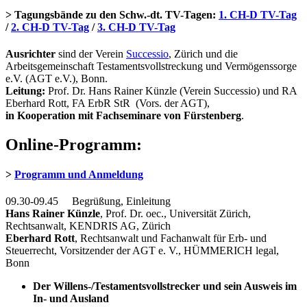
> Tagungsbände zu den Schw.-dt. TV-Tagen:
1. CH-D TV-Tag
/
2. CH-D TV-Tag
/
3. CH-D TV-Tag
Ausrichter
sind der Verein
Successio
, Zürich und die
Arbeitsgemeinschaft Testamentsvollstreckung und Vermögenssorge
e.V. (AGT e.V.), Bonn.
Leitung:
Prof. Dr. Hans Rainer Künzle (Verein Successio) und RA
Eberhard Rott, FA ErbR StR (Vors. der AGT),
in Kooperation mit Fachseminare von Fürstenberg
.
Online-Programm:
>
Programm und Anmeldung
09.30-09.45 Begrüßung, Einleitung
Hans Rainer Künzle
, Prof. Dr. oec., Universität Zürich,
Rechtsanwalt, KENDRIS AG, Zürich
Eberhard Rott
, Rechtsanwalt und Fachanwalt für Erb- und
Steuerrecht, Vorsitzender der AGT e. V., HÜMMERICH legal,
Bonn
Der Willens-/Testamentsvollstrecker und sein Ausweis im
In- und Ausland