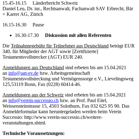
15.45-16.15 Länderbericht Schweiz
Daniel Leu, Dr. iur., Rechtsanwalt, Fachanwalt SAV Erbrecht, Bär
+ Karrer AG, Zürich
16.15-16.30 Pause
16.30-17.30
Diskussion mit allen Referenten
Die
Teilnahmegebühr für Teilnehmer aus Deutschland
beträgt EUR
340, für Mitglieder der AGT sowie [Zertifizierte]
Testamentsvollstrecker (AGT) EUR 240.
Anmeldungen aus Deutschland
sind erbeten bis am 15.04.2021
an
info@agt-ev.de
bzw. Arbeitsgemeinschaft
Testamentsvollstreckung und Vermögenssorge e.V., Lievelingsweg
125,53119 Bonn, Fax (0228) 60414-46.
Anmeldungen aus der Schweiz
sind erbeten bis am 15.04.2021
an
info@verein-successio.ch
bzw. an Prof. Paul Eitel,
Weissensteinstrasse 15, 4503 Solothurn, Fax 032 625 95 90. Das
Anmeldeformular kann heruntergeladen werden beim Verein
Successio: http://www.verein-successio.ch/weitere-
veranstaltungen.shtml.
Technische Voraussetzungen: