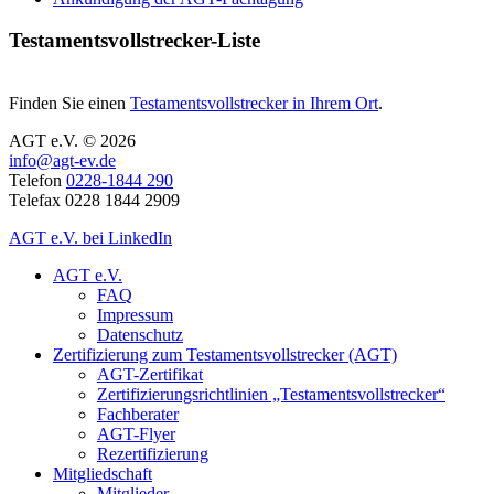
Testamentsvollstrecker-Liste
Finden Sie einen
Testamentsvollstrecker in Ihrem Ort
.
AGT e.V. © 2026
info@agt-ev.de
Telefon
0228-1844 290
Telefax 0228 1844 2909
AGT e.V. bei LinkedIn
AGT e.V.
FAQ
Impressum
Datenschutz
Zertifizierung zum Testamentsvollstrecker (AGT)
AGT-Zertifikat
Zertifizierungsrichtlinien „Testamentsvollstrecker“
Fachberater
AGT-Flyer
Rezertifizierung
Mitgliedschaft
Mitglieder