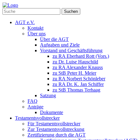
Suchen
AGT e.V.
Kontakt
Über uns
Über die AGT
Aufgaben und Ziele
Vorstand und Geschäftsführung
zu RA Eberhard Rott (Vors.)
zu Dr. Luise Hauschild
zu RA Alexander Knauss
zu StB Peter H. Meier
zu RA Norbert Schönleber
zu RA Dr. K. Jan Schiffer
zu StB Thomas Terhaag
Satzung
FAQ
Anträge
Dokumente
Testamentsvollstrecker
Für Testamentsvollstrecker
Zur Testamentsvollstreckung
Zertifizierung durch die AGT