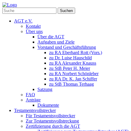
Suchen
AGT e.V.
Kontakt
Über uns
Über die AGT
Aufgaben und Ziele
Vorstand und Geschäftsführung
zu RA Eberhard Rott (Vors.)
zu Dr. Luise Hauschild
zu RA Alexander Knauss
zu StB Peter H. Meier
zu RA Norbert Schönleber
zu RA Dr. K. Jan Schiffer
zu StB Thomas Terhaag
Satzung
FAQ
Anträge
Dokumente
Testamentsvollstrecker
Für Testamentsvollstrecker
Zur Testamentsvollstreckung
Zertifizierung durch die AGT