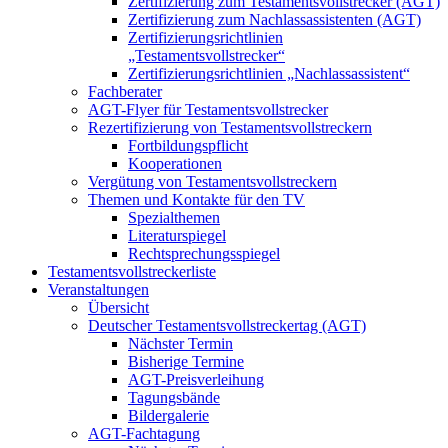
Zertifizierung zum Testamentsvollstrecker (AGT)
Zertifizierung zum Nachlassassistenten (AGT)
Zertifizierungsrichtlinien
„Testamentsvollstrecker“
Zertifizierungsrichtlinien „Nachlassassistent“
Fachberater
AGT-Flyer für Testamentsvollstrecker
Rezertifizierung von Testamentsvollstreckern
Fortbildungspflicht
Kooperationen
Vergütung von Testamentsvollstreckern
Themen und Kontakte für den TV
Spezialthemen
Literaturspiegel
Rechtsprechungsspiegel
Testamentsvollstreckerliste
Veranstaltungen
Übersicht
Deutscher Testamentsvollstreckertag (AGT)
Nächster Termin
Bisherige Termine
AGT-Preisverleihung
Tagungsbände
Bildergalerie
AGT-Fachtagung