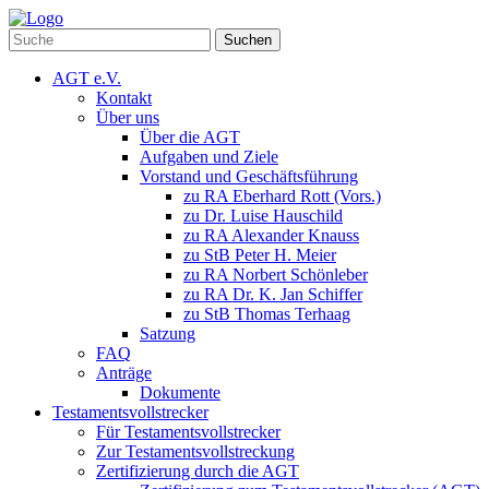
Suchen
AGT e.V.
Kontakt
Über uns
Über die AGT
Aufgaben und Ziele
Vorstand und Geschäftsführung
zu RA Eberhard Rott (Vors.)
zu Dr. Luise Hauschild
zu RA Alexander Knauss
zu StB Peter H. Meier
zu RA Norbert Schönleber
zu RA Dr. K. Jan Schiffer
zu StB Thomas Terhaag
Satzung
FAQ
Anträge
Dokumente
Testamentsvollstrecker
Für Testamentsvollstrecker
Zur Testamentsvollstreckung
Zertifizierung durch die AGT