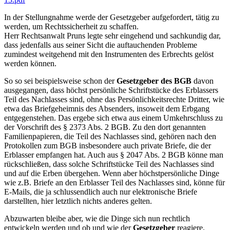
In der Stellungnahme werde der Gesetzgeber aufgefordert, tätig zu
werden, um Rechtssicherheit zu schaffen.
Herr Rechtsanwalt Pruns legte sehr eingehend und sachkundig dar,
dass jedenfalls aus seiner Sicht die auftauchenden Probleme
zumindest weitgehend mit den Instrumenten des Erbrechts gelöst
werden können.
So so sei beispielsweise schon der
Gesetzgeber des BGB
davon
ausgegangen, dass höchst persönliche Schriftstücke des Erblassers
Teil des Nachlasses sind, ohne das Persönlichkeitsrechte Dritter, wie
etwa das Briefgeheimnis des Absenders, insoweit dem Erbgang
entgegenstehen. Das ergebe sich etwa aus einem Umkehrschluss zu
der Vorschrift des § 2373 Abs. 2 BGB. Zu den dort genannten
Familienpapieren, die Teil des Nachlasses sind, gehören nach den
Protokollen zum BGB insbesondere auch private Briefe, die der
Erblasser empfangen hat. Auch aus § 2047 Abs. 2 BGB könne man
rückschließen, dass solche Schriftstücke Teil des Nachlasses sind
und auf die Erben übergehen. Wenn aber höchstpersönliche Dinge
wie z.B. Briefe an den Erblasser Teil des Nachlasses sind, könne für
E-Mails, die ja schlussendlich auch nur elektronische Briefe
darstellten, hier letztlich nichts anderes gelten.
Abzuwarten bleibe aber, wie die Dinge sich nun rechtlich
entwickeln werden und ob und wie der
Gesetzgeber
reagiere.