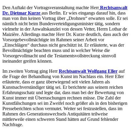
Den Auftakt der Vortragsveranstaltung machte Herr
Rechtsanwalt
Dr. Dietmar Kurze
aus Berlin. Er wies eingangs darauf hin, dass
man von ihm keinen Vortrag über „Drohnen“ erwarten solle. Er sei
nämlich nicht beim Bundesverteidigungsminister tätig, sondern
vielmehr in der Anwaltskanzlei von dessen Vetter, Herrn Lothar de
Maizière. Allerdings machte Herr Dr. Kurze deutlich, dass auch der
Vorsorgebevollmächtigte im Rahmen seiner Arbeit vor
„Einschlägen“ durchaus nicht geschützt ist. Er erläuterte, was der
Bevollmächtigte beachten muss und in welcher Weise die
Vorsorgevollmacht und die Testamentsvollstreckung sinnvoll
ineinander greifen können.
Im zweiten Vortrag ging Herr
Rechtsanwalt Wolfgang Eller
auf
die Frage der Behandlung von Kunst im Nachlass ein. Herr Eller
erläuterte, dass er ganz überwiegend seit vielen Jahren als
Kunstsachverständiger tätig sei. Er berichtete aus seinem reichen
Erfahrungsschatz und legte dar, dass man bei der Bewertung von
Kunst immer mit Überraschungen rechnen müsse. Die Zahl der
Kunstfälschungen sei im Zweifel noch größer als in den bisherigen
Presseberichten schon vermutet. Weiter sei festzustellen, dass im
Rahmen des Generationswechsels Antiquitäten teilweise
mittlerweile einen schweren Stand hätten auf Grund fehlender
Nachfrage.