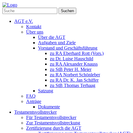
Suchen
AGT e.V.
Kontakt
Über uns
Über die AGT
Aufgaben und Ziele
Vorstand und Geschäftsführung
zu RA Eberhard Rott (Vors.)
zu Dr. Luise Hauschild
zu RA Alexander Knauss
zu StB Peter H. Meier
zu RA Norbert Schönleber
zu RA Dr. K. Jan Schiffer
zu StB Thomas Terhaag
Satzung
FAQ
Anträge
Dokumente
Testamentsvollstrecker
Für Testamentsvollstrecker
Zur Testamentsvollstreckung
Zertifizierung durch die AGT