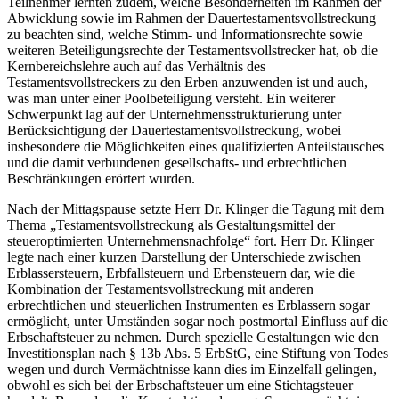
Teilnehmer lernten zudem, welche Besonderheiten im Rahmen der
Abwicklung sowie im Rahmen der Dauertestamentsvollstreckung
zu beachten sind, welche Stimm- und Informationsrechte sowie
weiteren Beteiligungsrechte der Testamentsvollstrecker hat, ob die
Kernbereichslehre auch auf das Verhältnis des
Testamentsvollstreckers zu den Erben anzuwenden ist und auch,
was man unter einer Poolbeteiligung versteht. Ein weiterer
Schwerpunkt lag auf der Unternehmensstrukturierung unter
Berücksichtigung der Dauertestamentsvollstreckung, wobei
insbesondere die Möglichkeiten eines qualifizierten Anteilstausches
und die damit verbundenen gesellschafts- und erbrechtlichen
Beschränkungen erörtert wurden.
Nach der Mittagspause setzte Herr Dr. Klinger die Tagung mit dem
Thema „Testamentsvollstreckung als Gestaltungsmittel der
steueroptimierten Unternehmensnachfolge“ fort. Herr Dr. Klinger
legte nach einer kurzen Darstellung der Unterschiede zwischen
Erblassersteuern, Erbfallsteuern und Erbensteuern dar, wie die
Kombination der Testamentsvollstreckung mit anderen
erbrechtlichen und steuerlichen Instrumenten es Erblassern sogar
ermöglicht, unter Umständen sogar noch postmortal Einfluss auf die
Erbschaftsteuer zu nehmen. Durch spezielle Gestaltungen wie den
Investitionsplan nach § 13b Abs. 5 ErbStG, eine Stiftung von Todes
wegen und durch Vermächtnisse kann dies im Einzelfall gelingen,
obwohl es sich bei der Erbschaftsteuer um eine Stichtagsteuer