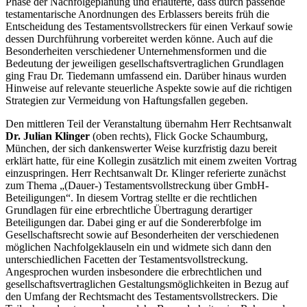
Phase der Nachfolgeplanung und erläuterte, dass durch passende
testamentarische Anordnungen des Erblassers bereits früh die
Entscheidung des Testamentsvollstreckers für einen Verkauf sowie
dessen Durchführung vorbereitet werden könne. Auch auf die
Besonderheiten verschiedener Unternehmensformen und die
Bedeutung der jeweiligen gesellschaftsvertraglichen Grundlagen
ging Frau Dr. Tiedemann umfassend ein. Darüber hinaus wurden
Hinweise auf relevante steuerliche Aspekte sowie auf die richtigen
Strategien zur Vermeidung von Haftungsfallen gegeben.
Den mittleren Teil der Veranstaltung übernahm Herr Rechtsanwalt
Dr. Julian Klinger
(oben rechts), Flick Gocke Schaumburg,
München, der sich dankenswerter Weise kurzfristig dazu bereit
erklärt hatte, für eine Kollegin zusätzlich mit einem zweiten Vortrag
einzuspringen. Herr Rechtsanwalt Dr. Klinger referierte zunächst
zum Thema „(Dauer-) Testamentsvollstreckung über GmbH-
Beteiligungen“. In diesem Vortrag stellte er die rechtlichen
Grundlagen für eine erbrechtliche Übertragung derartiger
Beteiligungen dar. Dabei ging er auf die Sondererbfolge im
Gesellschaftsrecht sowie auf Besonderheiten der verschiedenen
möglichen Nachfolgeklauseln ein und widmete sich dann den
unterschiedlichen Facetten der Testamentsvollstreckung.
Angesprochen wurden insbesondere die erbrechtlichen und
gesellschaftsvertraglichen Gestaltungsmöglichkeiten in Bezug auf
den Umfang der Rechtsmacht des Testamentsvollstreckers. Die