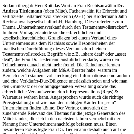
Sodann übergab Herr Rott das Wort an Frau Rechtsanwältin
Dr.
Andrea Tiedemann
(oben Mitte), Fachanwältin für Erbrecht und
zertifizierte Testamentsvollstreckerin (AGT) bei Brödermann Jahn
Rechtsanwaltsgesellschaft mbH, Hamburg. Diese referierte zum
Thema „Unternehmensverkauf durch den Testamentsvollstrecker“.
In ihrem Vortrag erläuterte sie die erbrechtlichen und
gesellschaftsrechtlichen Grundlagen bei einem Verkauf eines
Unternehmens aus dem Nachlass sowie Besonderheiten der
praktischen Durchführung dieses Verkaufs durch einen
Testamentsvollstrecker. Begriffe wie z.B. „share deal“ oder „asset
deal“, die Frau Dr. Tiedemann ausführlich erklärte, waren den
Teilnehmern danach nicht mehr fremd. Die Teilnehmer lernten
zudem, welche Aufgaben ein M&A-Berater habe, warum im
Bereich der Testamentsvollstreckung ein Informationsmemorandum
und eine Verkäufer-Due-Diligence unerlässlich seien und wie man
den Grundsatz der ordnungsgemäßen Verwaltung sowie das
erbrechtliche Verkaufsverbot durch Representations (Reps) &
Warranties wahren kann. Angesprochen wurde auch die richtige
Preisgestaltung und wie man den richtigen Käufer für „sein“
Unternehmen finden könne. Der Vortrag unterstrich die
zunehmende Relevanz des Themas für die jetzige Generation des
Mittelstandes, die sich in den nächsten Jahren vermehrt mit der
Planung ihrer Unternehmensnachfolge befassen muss. Einen
besonderen Fokus legte Frau Dr. Tiedemann deshalb auch auf die