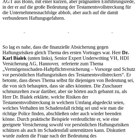
AGT aus Bonn, mit einer kurzen, aber prägnanten Einführungsrede,
in der er auf die große Bedeutung der Testamentsvollstreckung für
die Unternehmensnachfolge abhob, aber auch auf die damit
verbundenen Haftungsgefahren.
So lag es nahe, dass die finanzielle Absicherung gegen
Haftungsrisiken gleich Thema des ersten Vortrages war. Herr
Dr.
Karl Bialek
(unten links), Senior Expert Underwriting VH, HDI
Versicherung AG, Hannover, referierte zum Thema
„Vermögensschaden-Haftpflichtversicherung – Vorsorge und Schutz
vor persönlichen Haftungsrisiken des Testamentsvollstreckers“. Er
betonte, dass dieses Thema selbst für diejenigen von Bedeutung sei,
die von sich behaupten, dass sie alles könnten. Die Zuschauer
schmunzelten zwar darüber, aber sie hörten auch gebannt zu, als
Herr Dr. Bialek erklärte, welche Risiken der
Testamentsvollstreckung in welchem Umfang abgedeckt seien,
welches Verhalten im Schadensfall richtig sei und wie man die
richtige Police finden, abschließen oder auch wieder beenden
könne. Durch praktische Beispiele verdeutlichte er, wie eine
geeignete Versicherung sowohl vor persönlichen Haftungsrisiken
schützen als auch im Schadensfall unterstützen kann. Diskutiert
wurde zudem die Frage nach der Bedeutung des