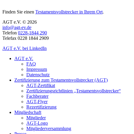
Finden Sie einen
Testamentsvollstrecker in Ihrem Ort
.
AGT e.V. © 2026
info@agt-ev.de
Telefon
0228-1844 290
Telefax 0228 1844 2909
AGT e.V. bei LinkedIn
AGT e.V.
FAQ
Impressum
Datenschutz
Zertifizierung zum Testamentsvollstrecker (AGT)
AGT-Zertifikat
Zertifizierungsrichtlinien „Testamentsvollstrecker“
Fachberater
AGT-Flyer
Rezertifizierung
Mitgliedschaft
Mitglieder
AGT-Logo
Mitgliederversammlung
Presse