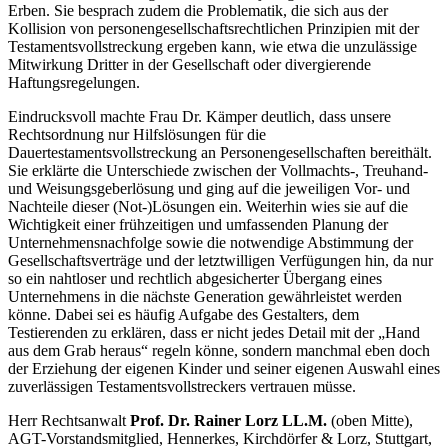
Erben. Sie besprach zudem die Problematik, die sich aus der
Kollision von personengesellschaftsrechtlichen Prinzipien mit der
Testamentsvollstreckung ergeben kann, wie etwa die unzulässige
Mitwirkung Dritter in der Gesellschaft oder divergierende
Haftungsregelungen.
Eindrucksvoll machte Frau Dr. Kämper deutlich, dass unsere
Rechtsordnung nur Hilfslösungen für die
Dauertestamentsvollstreckung an Personengesellschaften bereithält.
Sie erklärte die Unterschiede zwischen der Vollmachts-, Treuhand-
und Weisungsgeberlösung und ging auf die jeweiligen Vor- und
Nachteile dieser (Not-)Lösungen ein. Weiterhin wies sie auf die
Wichtigkeit einer frühzeitigen und umfassenden Planung der
Unternehmensnachfolge sowie die notwendige Abstimmung der
Gesellschaftsverträge und der letztwilligen Verfügungen hin, da nur
so ein nahtloser und rechtlich abgesicherter Übergang eines
Unternehmens in die nächste Generation gewährleistet werden
könne. Dabei sei es häufig Aufgabe des Gestalters, dem
Testierenden zu erklären, dass er nicht jedes Detail mit der „Hand
aus dem Grab heraus“ regeln könne, sondern manchmal eben doch
der Erziehung der eigenen Kinder und seiner eigenen Auswahl eines
zuverlässigen Testamentsvollstreckers vertrauen müsse.
Herr Rechtsanwalt
Prof. Dr. Rainer Lorz
LL.M.
(oben Mitte),
AGT-Vorstandsmitglied, Hennerkes, Kirchdörfer & Lorz, Stuttgart,