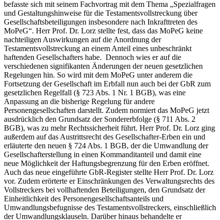
befasste sich mit seinem Fachvortrag mit dem Thema „Spezialfragen
und Gestaltungshinweise für die Testamentsvollstreckung über
Gesellschaftsbeteiligungen insbesondere nach Inkrafttreten des
MoPeG“. Herr Prof. Dr. Lorz stellte fest, dass das MoPeG keine
nachteiligen Auswirkungen auf die Anordnung der
Testamentsvollstreckung an einem Anteil eines unbeschränkt
haftenden Gesellschafters habe. Dennoch wies er auf die
verschiedenen signifikanten Änderungen der neuen gesetzlichen
Regelungen hin. So wird mit dem MoPeG unter anderem die
Fortsetzung der Gesellschaft im Erbfall nun auch bei der GbR zum
gesetzlichen Regelfall (§ 723 Abs. 1 Nr. 1 BGB), was eine
Anpassung an die bisherige Regelung für andere
Personengesellschaften darstellt. Zudem normiert das MoPeG jetzt
ausdrücklich den Grundsatz der Sondererbfolge (§ 711 Abs. 2
BGB), was zu mehr Rechtssicherheit führt. Herr Prof. Dr. Lorz ging
außerdem auf das Austrittsrecht des Gesellschafter-Erben ein und
erläuterte den neuen § 724 Abs. 1 BGB, der die Umwandlung der
Gesellschafterstellung in einen Kommanditanteil und damit eine
neue Möglichkeit der Haftungsbegrenzung für den Erben eröffnet.
Auch das neue eingeführte GbR-Register stellte Herr Prof. Dr. Lorz
vor. Zudem erörterte er Einschränkungen des Verwaltungsrechts des
Vollstreckers bei vollhaftenden Beteiligungen, den Grundsatz der
Einheitlichkeit des Personengesellschaftsanteils und
Umwandlungsbefugnisse des Testamentsvollstreckers, einschließlich
der Umwandlungsklauseln. Darüber hinaus behandelte er