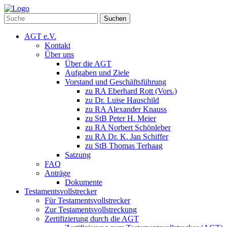
Suchen
AGT e.V.
Kontakt
Über uns
Über die AGT
Aufgaben und Ziele
Vorstand und Geschäftsführung
zu RA Eberhard Rott (Vors.)
zu Dr. Luise Hauschild
zu RA Alexander Knauss
zu StB Peter H. Meier
zu RA Norbert Schönleber
zu RA Dr. K. Jan Schiffer
zu StB Thomas Terhaag
Satzung
FAQ
Anträge
Dokumente
Testamentsvollstrecker
Für Testamentsvollstrecker
Zur Testamentsvollstreckung
Zertifizierung durch die AGT