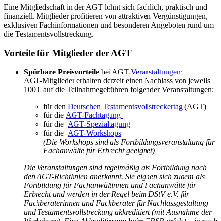
Eine Mitgliedschaft in der AGT lohnt sich fachlich, praktisch und
finanziell. Mitglieder profitieren von attraktiven Vergünstigungen,
exklusiven Fachinformationen und besonderen Angeboten rund um
die Testamentsvollstreckung.
Vorteile für Mitglieder der AGT
Spürbare Preisvorteile
bei AGT-
Veranstaltungen
:
AGT-Mitglieder erhalten derzeit einen Nachlass von jeweils
100 € auf die Teilnahmegebühren folgender Veranstaltungen:
für den
Deutschen Testamentsvollstreckertag
(AGT)
für die
AGT-Fachtagung
für die
AGT-Spezialtagung
für die
AGT-Workshops
(Die Workshops sind als Fortbildungsveranstaltung für
Fachanwälte für Erbrecht geeignet)
Die Veranstaltungen sind regelmäßig als Fortbildung nach
den AGT-Richtlinien anerkannt. Sie eignen sich zudem als
Fortbildung für Fachanwältinnen und Fachanwälte für
Erbrecht und werden in der Regel beim DStV e.V. für
Fachberaterinnen und Fachberater für Nachlassgestaltung
und Testamentsvollstreckung akkreditiert (mit Ausnahme der
Workshops). Eine Akkreditierung beim FPSB erfolgt – je nach