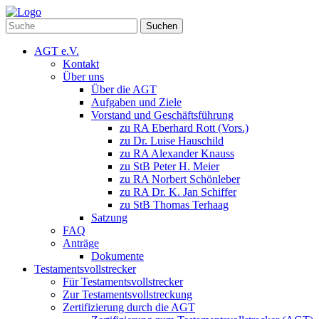
Suchen
AGT e.V.
Kontakt
Über uns
Über die AGT
Aufgaben und Ziele
Vorstand und Geschäftsführung
zu RA Eberhard Rott (Vors.)
zu Dr. Luise Hauschild
zu RA Alexander Knauss
zu StB Peter H. Meier
zu RA Norbert Schönleber
zu RA Dr. K. Jan Schiffer
zu StB Thomas Terhaag
Satzung
FAQ
Anträge
Dokumente
Testamentsvollstrecker
Für Testamentsvollstrecker
Zur Testamentsvollstreckung
Zertifizierung durch die AGT