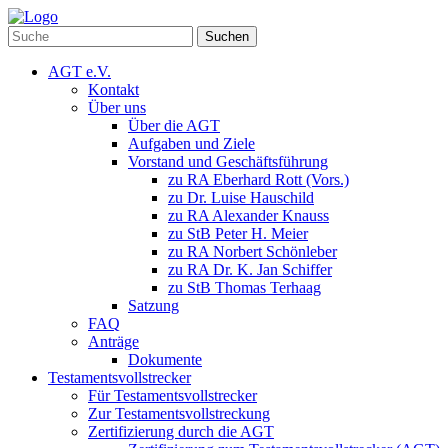
Suchen
AGT e.V.
Kontakt
Über uns
Über die AGT
Aufgaben und Ziele
Vorstand und Geschäftsführung
zu RA Eberhard Rott (Vors.)
zu Dr. Luise Hauschild
zu RA Alexander Knauss
zu StB Peter H. Meier
zu RA Norbert Schönleber
zu RA Dr. K. Jan Schiffer
zu StB Thomas Terhaag
Satzung
FAQ
Anträge
Dokumente
Testamentsvollstrecker
Für Testamentsvollstrecker
Zur Testamentsvollstreckung
Zertifizierung durch die AGT