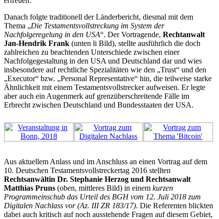
erfreuen.
Danach folgte traditionell der Länderbericht, diesmal mit dem
Thema „
Die Testamentsvollstreckung im System der
Nachfolgeregelung in den USA
“. Der Vortragende,
Rechtanwalt
Jan-Hendrik Frank
(unten li Bild), stellte ausführlich die doch
zahlreichen zu beachtenden Unterschiede zwischen einer
Nachfolgegestaltung in den USA und Deutschland dar und wies
insbesondere auf rechtliche Spezialitäten wie den „Trust“ und den
„Executor“ bzw. „Personal Representative“ hin, die teilweise starke
Ähnlichkeit mit einem Testamentsvollstrecker aufweisen. Er legte
aber auch ein Augenmerk auf grenzüberschreitende Fälle im
Erbrecht zwischen Deutschland und Bundesstaaten der USA.
Aus aktuellem Anlass und im Anschluss an einen Vortrag auf dem
10. Deutschen Testamentsvollstreckertag 2016 stellten
Rechtsanwältin Dr. Stephanie Herzog und Rechtsanwalt
Matthias Pruns
(oben, mittleres Bild) in einem
kurzen
Programmeinschub das Urteil des BGH vom 12. Juli 2018 zum
Digitalen Nachlass vor (Az. III ZR 183/17)
. Die Referenten blickten
dabei auch kritisch auf noch ausstehende Fragen auf diesem Gebiet,