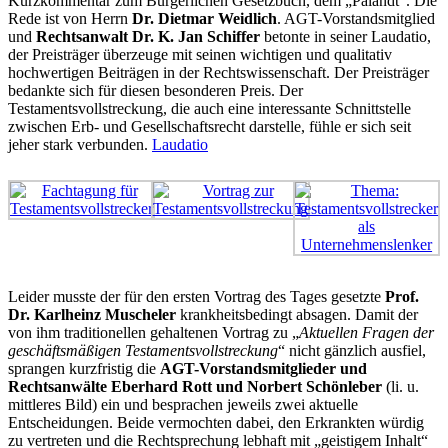
Kurzkommentar zum Bürgerlichen Gesetzbuch, dem „Palandt“. Die
Rede ist von Herrn
Dr. Dietmar Weidlich
. AGT-Vorstandsmitglied
und
Rechtsanwalt Dr. K. Jan Schiffer
betonte in seiner Laudatio,
der Preisträger überzeuge mit seinen wichtigen und qualitativ
hochwertigen Beiträgen in der Rechtswissenschaft. Der Preisträger
bedankte sich für diesen besonderen Preis. Der
Testamentsvollstreckung, die auch eine interessante Schnittstelle
zwischen Erb- und Gesellschaftsrecht darstelle, fühle er sich seit
jeher stark verbunden.
Laudatio
Leider musste der für den ersten Vortrag des Tages gesetzte
Prof.
Dr. Karlheinz Muscheler
krankheitsbedingt absagen. Damit der
von ihm traditionellen gehaltenen Vortrag zu „
Aktuellen Fragen der
geschäftsmäßigen Testamentsvollstreckung
“ nicht gänzlich ausfiel,
sprangen kurzfristig die
AGT-Vorstandsmitglieder und
Rechtsanwälte Eberhard Rott und Norbert Schönleber
(li. u.
mittleres Bild) ein und besprachen jeweils zwei aktuelle
Entscheidungen. Beide vermochten dabei, den Erkrankten würdig
zu vertreten und die Rechtsprechung lebhaft mit „geistigem Inhalt“