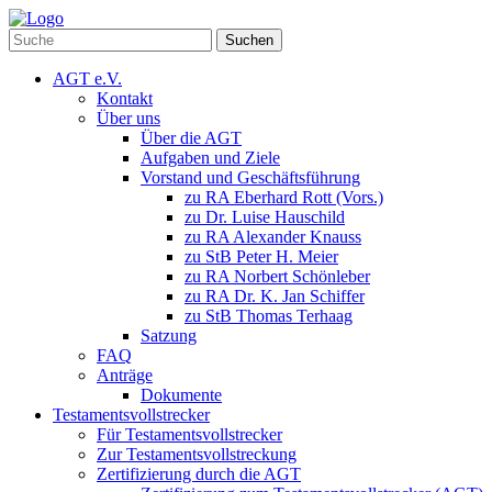
Suchen
AGT e.V.
Kontakt
Über uns
Über die AGT
Aufgaben und Ziele
Vorstand und Geschäftsführung
zu RA Eberhard Rott (Vors.)
zu Dr. Luise Hauschild
zu RA Alexander Knauss
zu StB Peter H. Meier
zu RA Norbert Schönleber
zu RA Dr. K. Jan Schiffer
zu StB Thomas Terhaag
Satzung
FAQ
Anträge
Dokumente
Testamentsvollstrecker
Für Testamentsvollstrecker
Zur Testamentsvollstreckung
Zertifizierung durch die AGT