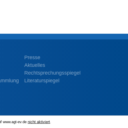
Presse
Aktuelles
Rechtsprechungsspiegel
sammlung
Literaturspiegel
auf www.agt-ev.de
nicht aktiviert
.