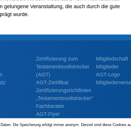
m gelungene Veranstaltung, die auch durch die gute
eprägt wurde.
Zertifizierung zum
Mitgliedschaft
Testamentsvollstrecker
Mitglieder
m
(AGT)
AGT-Logo
utz
AGT-Zertifikat
Mitgliederver
Zertifizierungsrichtlinien
„Testamentsvollstrecker“
Fachberater
AGT-Flyer
Rezertifizierung
r Daten. Die Speicherung erfolgt immer anonym. Derzeit sind diese Cookies 