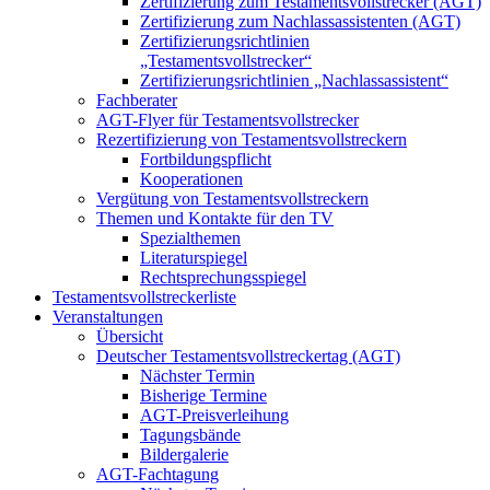
Zertifizierung zum Testamentsvollstrecker (AGT)
Zertifizierung zum Nachlassassistenten (AGT)
Zertifizierungsrichtlinien
„Testamentsvollstrecker“
Zertifizierungsrichtlinien „Nachlassassistent“
Fachberater
AGT-Flyer für Testamentsvollstrecker
Rezertifizierung von Testamentsvollstreckern
Fortbildungspflicht
Kooperationen
Vergütung von Testamentsvollstreckern
Themen und Kontakte für den TV
Spezialthemen
Literaturspiegel
Rechtsprechungsspiegel
Testamentsvollstreckerliste
Veranstaltungen
Übersicht
Deutscher Testamentsvollstreckertag (AGT)
Nächster Termin
Bisherige Termine
AGT-Preisverleihung
Tagungsbände
Bildergalerie
AGT-Fachtagung