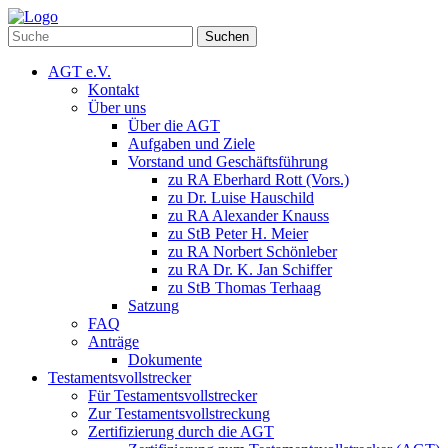
Suchen
AGT e.V.
Kontakt
Über uns
Über die AGT
Aufgaben und Ziele
Vorstand und Geschäftsführung
zu RA Eberhard Rott (Vors.)
zu Dr. Luise Hauschild
zu RA Alexander Knauss
zu StB Peter H. Meier
zu RA Norbert Schönleber
zu RA Dr. K. Jan Schiffer
zu StB Thomas Terhaag
Satzung
FAQ
Anträge
Dokumente
Testamentsvollstrecker
Für Testamentsvollstrecker
Zur Testamentsvollstreckung
Zertifizierung durch die AGT