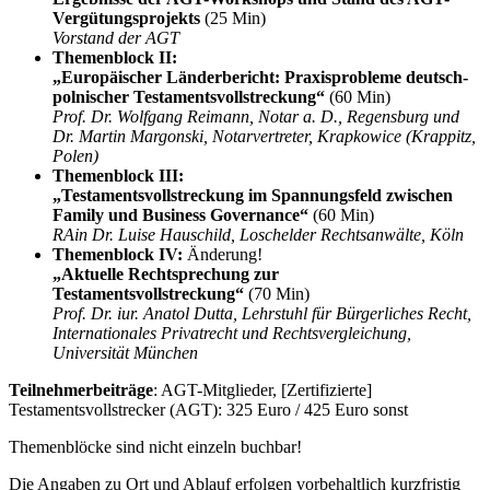
Vergütungsprojekts
(25 Min)
Vorstand der AGT
Themenblock II:
„Europäischer Länderbericht: Praxisprobleme deutsch-
polnischer Testamentsvollstreckung“
(60 Min)
Prof. Dr. Wolfgang Reimann, Notar a. D., Regensburg und
Dr. Martin Margonski, Notarvertreter, Krapkowice (Krappitz,
Polen)
Themenblock III:
„Testamentsvollstreckung im Spannungsfeld zwischen
Family und Business Governance“
(60 Min)
RAin Dr. Luise Hauschild, Loschelder Rechtsanwälte, Köln
Themenblock IV:
Änderung!
„Aktuelle Rechtsprechung zur
Testamentsvollstreckung“
(70 Min)
Prof. Dr. iur. Anatol Dutta, Lehrstuhl für Bürgerliches Recht,
Internationales Privatrecht und Rechtsvergleichung,
Universität München
Teilnehmerbeiträge
: AGT-Mitglieder, [Zertifizierte]
Testamentsvollstrecker (AGT): 325 Euro / 425 Euro sonst
Themenblöcke sind nicht einzeln buchbar!
Die Angaben zu Ort und Ablauf erfolgen vorbehaltlich kurzfristig