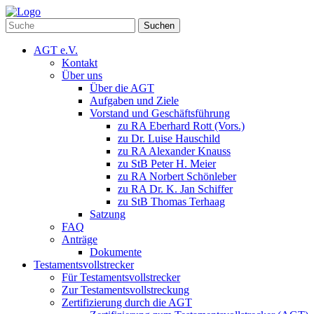
Suchen
AGT e.V.
Kontakt
Über uns
Über die AGT
Aufgaben und Ziele
Vorstand und Geschäftsführung
zu RA Eberhard Rott (Vors.)
zu Dr. Luise Hauschild
zu RA Alexander Knauss
zu StB Peter H. Meier
zu RA Norbert Schönleber
zu RA Dr. K. Jan Schiffer
zu StB Thomas Terhaag
Satzung
FAQ
Anträge
Dokumente
Testamentsvollstrecker
Für Testamentsvollstrecker
Zur Testamentsvollstreckung
Zertifizierung durch die AGT