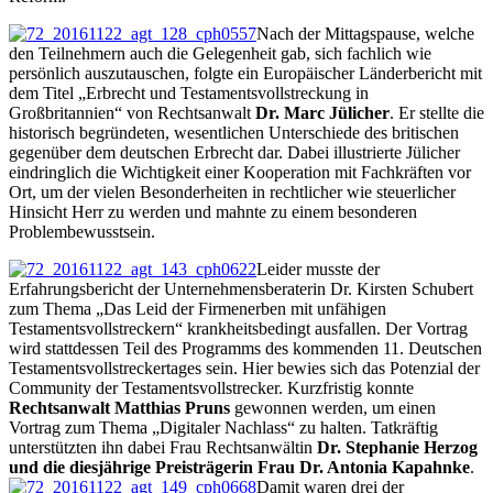
Nach der Mittagspause, welche
den Teilnehmern auch die Gelegenheit gab, sich fachlich wie
persönlich auszutauschen, folgte ein Europäischer Länderbericht mit
dem Titel „Erbrecht und Testamentsvollstreckung in
Großbritannien“ von Rechtsanwalt
Dr. Marc Jülicher
. Er stellte die
historisch begründeten, wesentlichen Unterschiede des britischen
gegenüber dem deutschen Erbrecht dar. Dabei illustrierte Jülicher
eindringlich die Wichtigkeit einer Kooperation mit Fachkräften vor
Ort, um der vielen Besonderheiten in rechtlicher wie steuerlicher
Hinsicht Herr zu werden und mahnte zu einem besonderen
Problembewusstsein.
Leider musste der
Erfahrungsbericht der Unternehmensberaterin Dr. Kirsten Schubert
zum Thema „Das Leid der Firmenerben mit unfähigen
Testamentsvollstreckern“ krankheitsbedingt ausfallen. Der Vortrag
wird stattdessen Teil des Programms des kommenden 11. Deutschen
Testamentsvollstreckertages sein. Hier bewies sich das Potenzial der
Community der Testamentsvollstrecker. Kurzfristig konnte
Rechtsanwalt Matthias Pruns
gewonnen werden, um einen
Vortrag zum Thema „Digitaler Nachlass“ zu halten. Tatkräftig
unterstützten ihn dabei Frau Rechtsanwältin
Dr. Stephanie Herzog
und die diesjährige Preisträgerin Frau Dr. Antonia Kapahnke
.
Damit waren drei der