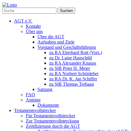
Suchen
AGT e.V.
Kontakt
Über uns
Über die AGT
Aufgaben und Ziele
Vorstand und Geschäftsführung
zu RA Eberhard Rott (Vors.)
zu Dr. Luise Hauschild
zu RA Alexander Knauss
zu StB Peter H. Meier
zu RA Norbert Schönleber
zu RA Dr. K. Jan Schiffer
zu StB Thomas Terhaag
Satzung
FAQ
Anträge
Dokumente
Testamentsvollstrecker
Für Testamentsvollstrecker
Zur Testamentsvollstreckung
Zertifizierung durch die AGT