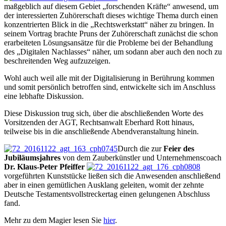
maßgeblich auf diesem Gebiet „forschenden Kräfte“ anwesend, um
der interessierten Zuhörerschaft dieses wichtige Thema durch einen
konzentrierten Blick in die „Rechtswerkstatt“ näher zu bringen. In
seinem Vortrag brachte Pruns der Zuhörerschaft zunächst die schon
erarbeiteten Lösungsansätze für die Probleme bei der Behandlung
des „Digitalen Nachlasses“ näher, um sodann aber auch den noch zu
beschreitenden Weg aufzuzeigen.
Wohl auch weil alle mit der Digitalisierung in Berührung kommen
und somit persönlich betroffen sind, entwickelte sich im Anschluss
eine lebhafte Diskussion.
Diese Diskussion trug sich, über die abschließenden Worte des
Vorsitzenden der AGT, Rechtsanwalt Eberhard Rott hinaus,
teilweise bis in die anschließende Abendveranstaltung hinein.
Durch die zur
Feier des
Jubiläumsjahres
von dem Zauberkünstler und Unternehmenscoach
Dr. Klaus-Peter Pfeiffer
vorgeführten Kunststücke ließen sich die Anwesenden anschließend
aber in einen gemütlichen Ausklang geleiten, womit der zehnte
Deutsche Testamentsvollstreckertag einen gelungenen Abschluss
fand.
Mehr zu dem Magier lesen Sie
hier
.