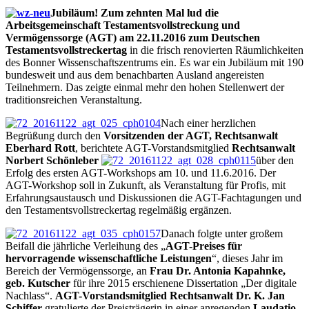
Jubiläum! Zum zehnten Mal lud die
Arbeitsgemeinschaft Testamentsvollstreckung und
Vermögenssorge (AGT) am 22.11.2016 zum Deutschen
Testamentsvollstreckertag
in die frisch renovierten Räumlichkeiten
des Bonner Wissenschaftszentrums ein. Es war ein Jubiläum mit 190
bundesweit und aus dem benachbarten Ausland angereisten
Teilnehmern. Das zeigte einmal mehr den hohen Stellenwert der
traditionsreichen Veranstaltung.
Nach einer herzlichen
Begrüßung durch den
Vorsitzenden der AGT, Rechtsanwalt
Eberhard Rott
, berichtete AGT-Vorstandsmitglied
Rechtsanwalt
Norbert Schönleber
über den
Erfolg des ersten AGT-Workshops am 10. und 11.6.2016. Der
AGT-Workshop soll in Zukunft, als Veranstaltung für Profis, mit
Erfahrungsaustausch und Diskussionen die AGT-Fachtagungen und
den Testamentsvollstreckertag regelmäßig ergänzen.
Danach folgte unter großem
Beifall die jährliche Verleihung des „
AGT-Preises für
hervorragende wissenschaftliche Leistungen
“, dieses Jahr im
Bereich der Vermögenssorge, an
Frau Dr. Antonia Kapahnke,
geb. Kutscher
für ihre 2015 erschienene Dissertation „Der digitale
Nachlass“.
AGT-Vorstandsmitglied Rechtsanwalt Dr. K. Jan
Schiffer
gratulierte der Preisträgerin in einer anregenden
Laudatio
,