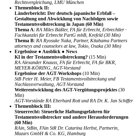
Rechtsvergleichung, LMU München
Themenblock II:
Länderbericht: Der deutsch-japanische Erbfall –
Gestaltung und Abwicklung von Nachfolgen sowie
Testamentsvollstreckung in Japan (60 Min)
Thema A
:
RA Miles Bäßler, FA für Erbrecht, Erbrechtler ·
Fachkanzlei für Erbrecht PartG mbB, Krefeld (30 Min)
Thema B
:
RA Ryosuke Naka, Partner, Kitahama Partners
attorneys and counselors at law, Tokio, Osaka (30 Min)
Ergebnisse ● Ausblick ● News
KI in der Testamentsvollstreckung?
(15 Min)
RA Alexander Knauss, FA für Erbrecht, FA für BKR,
MEYER-KÖRING, AGT-Vorstand
Ergebnisse der AGT-Workshops
(10 Min)
StB Peter H. Meier, FB Testamentsvollstreckung und
Nachlassverwaltung, AGT-Vorstand
Weiterentwicklung des AGT-Vergütungsprojektes
(30
Min)
AGT-Vorstände RA Eberhard Rott und RA Dr. K. Jan Schiffer
Themenblock III:
Steuerrecht: Steuerliche Haftungsgefahren für
Testamentsvollstrecker und andere Herausforderungen
(60 Min)
RAin, StBin, FAin StR Dr. Catarina Herbst, Partnerin,
Mazars GmbH & Co. KG, Hamburg