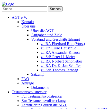
Suchen
AGT e.V.
Kontakt
Über uns
Über die AGT
Aufgaben und Ziele
Vorstand und Geschäftsführung
zu RA Eberhard Rott (Vors.)
zu Dr. Luise Hauschild
zu RA Alexander Knauss
zu StB Peter H. Meier
zu RA Norbert Schönleber
zu RA Dr. K. Jan Schiffer
zu StB Thomas Terhaag
Satzung
FAQ
Anträge
Dokumente
Testamentsvollstrecker
Für Testamentsvollstrecker
Zur Testamentsvollstreckung
Zertifizierung durch die AGT