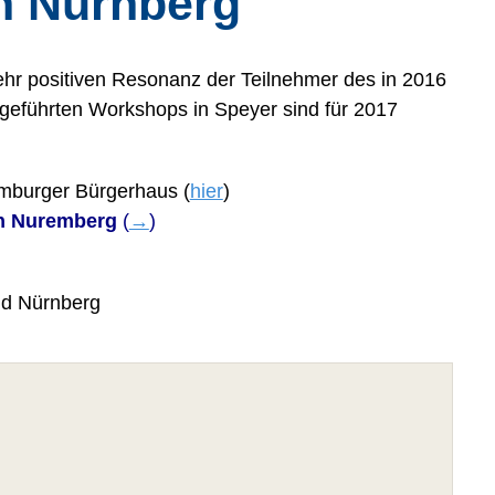
n Nürnberg
ehr positiven Resonanz der Teilnehmer des in 2016
hgeführten Workshops in Speyer sind für 2017
amburger Bürgerhaus (
hier
)
ton Nuremberg
(
→
)
nd Nürnberg