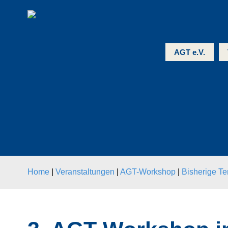
AGT e.V.
Home
|
Veranstaltungen
|
AGT-Workshop
|
Bisherige Te