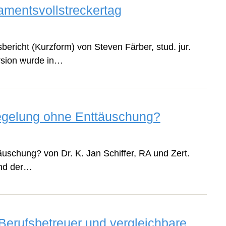
amentsvollstreckertag
ericht (Kurzform) von Steven Färber, stud. jur.
ersion wurde in…
egelung ohne Enttäuschung?
uschung? von Dr. K. Jan Schiffer, RA und Zert.
and der…
Berufsbetreuer und vergleichbare